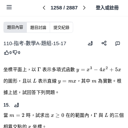
1258
/
2887
登入或註冊
題目內容
題目討論
提交紀錄
110-指考-數學A-題組-15-17
0
0
\Gamma
y=x^{3}-4x^{2}+5
3
2
Γ
=
−
4
+
5
坐標平面上，以
表示多項式函數
y
x
x
x
L
y=mx
m
=
的圖形，且以
L
表示直線
y
m
x
，其中
m
為實數。根
據上述，試回答下列問題。
15.
m=2
x\geq
\Gamma
L
=
2
≥
0
Γ
當
m
時，試求出
x
在的範圍內，
與
L
的三個
0
x
相異交點的
x
坐標。