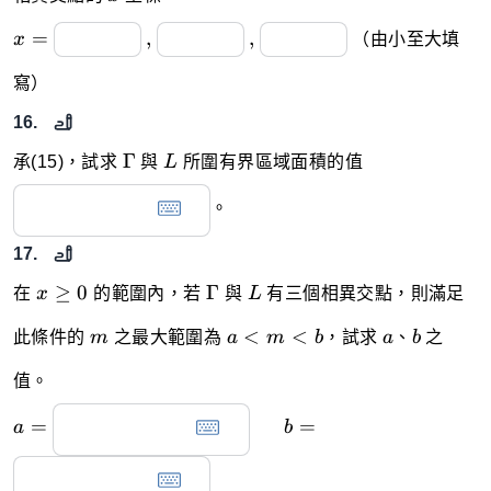
x
,
,
=
,
,
x
（由小至大填
=
寫）
16.
\Gamma
L
Γ
承(15)，試求
與
L
所圍有界區域面積的值
。
17.
x
\Gamma
L
≥
0
Γ
在
x
的範圍內，若
與
L
有三個相異交點，則滿足
\ge
m
a<m<b
a
b
0
<
<
此條件的
m
之最大範圍為
a
m
b
，試求
a
、
b
之
值。
a=
~~~~~b=
=
=
a
b