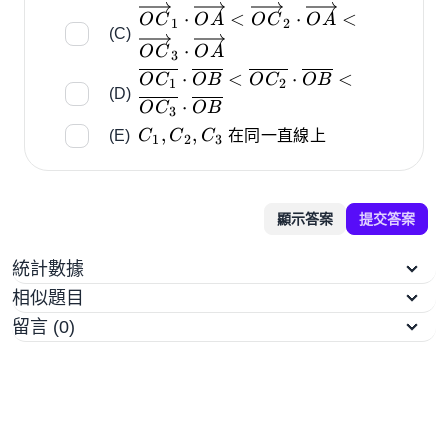
C_{1}}}\lt
\overrightarrow{O
0
⋅
<
⋅
<
OC
O
A
OC
O
A
{\overrightarrow{O
1
2
C}_{1}\cdot\overrightarrow{O
(C)
C_{2}}}\lt
⋅
OC
O
A
A}\lt \overrightarrow{O
3
{\overrightarrow{O
\overline{{{O
⋅
<
⋅
<
C}_{2}\cdot\overrightarrow{O
O
C
OB
O
C
OB
1
2
C_{3}}}
(D)
C_{1}}}}\cdot\overline{{{O
A}\lt \overrightarrow{O
⋅
O
C
OB
3
B}}}\lt \overline{{{O
C}_{3}\cdot\overrightarrow{O
C_{1},C_{2},C_{3}
,
,
(E)
C
C
C
在同一直線上
1
2
3
C_{2}}}}\cdot\overline{{{O
A}
B}}}\lt \overline{{{O
C_{3}}}}\cdot\overline{{{O
B}}}
顯示答案
提交答案
統計數據
相似題目
留言 (0)