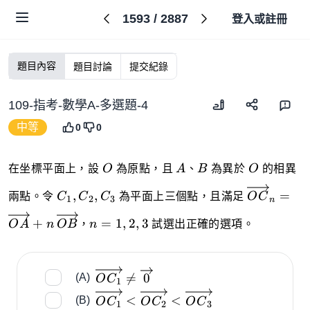
1593
/
2887
登入或註冊
題目內容
題目討論
提交紀錄
109-指考-數學A-多選題-4
中等
0
0
O
A
B
O
在坐標平面上，設
O
為原點，且
A
、
B
為異於
O
的相異
C_{1},C_{2},C_{3}
{\overrig
,
,
=
兩點。令
C
C
C
為平面上三個點，且滿足
OC
1
2
3
n
C}}}_{n
n=1,2,3
{\overrig
+
=
1
,
2
,
3
O
A
n
OB
，
n
試選出正確的選項。
A}}}+n\,
{\overrig
B}}}
\overrightarrow

=
0
(A)
O
C
1
{OC_1} \neq
{\overrightarrow{O
<
<
(B)
O
C
O
C
O
C
\overrightarrow
1
2
3