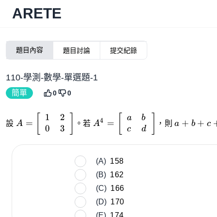
ARETE
題目內容
題目討論
提交紀錄
110-學測-數學-單選題-1
簡單
0
0
1
2
A={\left[\begin{array}
A^4=
a+b+c+
[
]
[
]
a
b
4
=
=
+
+
設
A
。若
A
，則
a
b
c
0
3
{l l}{1}&{2}\\ {0}&
{\left[\begin{array}{l
c
d
{3}\end{array}\right]}
l}{a}&{b}\\ {c}&
{d}\end{array}\right]}
(A)
158
(B)
162
(C)
166
(D)
170
(E)
174