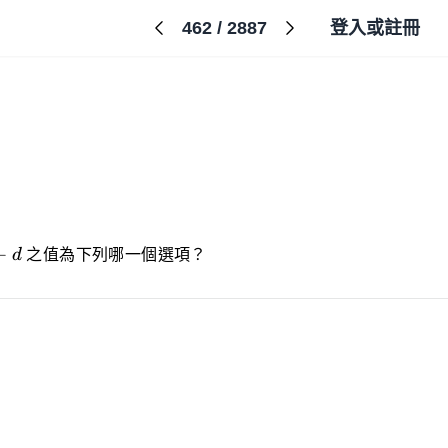
462
/
2887
登入或註冊
d
+
d
之值為下列哪一個選項？