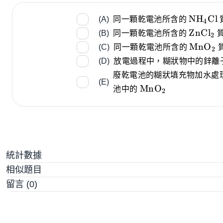
\ce
NH
Cl
(A)
同一顆乾電池所含的
X
4
{NH_4C
\ce
ZnCl
(B)
同一顆乾電池所含的
X
2
{ZnCl_
\ce
MnO
(C)
同一顆乾電池所含的
X
2
{MnO_
(D)
放電過程中，糊狀物中的鋅離
廢乾電池的糊狀填充物加水處
(E)
\ce{MnO_2}
MnO
池中的
X
2
統計數據
相似題目
留言 (0)