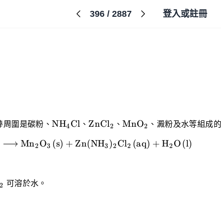
396
/
2887
登入或註冊
\ce
\ce
\ce
NH
Cl
ZnCl
MnO
棒周圍是碳粉、
X
、
X
、
X
、澱粉及水等組成
4
2
2
{NH_4Cl}
{ZnCl_2}
{MnO_2}
−
Mn
O
(
s
)
+
Zn
(
NH
)
Cl
(
aq
)
+
H
O
(
l
)
X
X
X
X
X
X
X
2
3
3
2
2
2
X
可溶於水。
2
l_2}