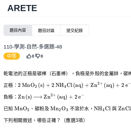
ARETE
題目內容
題目討論
提交紀錄
110-學測-自然-多選題-48
中等
0
0
乾電池的正極是碳棒（石墨棒），負極是外殼的金屬鋅，碳
\ce {2MnO_2(s) +
2
+
2
MnO
(
s
)
+
2
NH
Cl
(
aq
)
+
Zn
(
aq
)
+
2
e
X
X
X
正極：
2
4
2NH_4Cl(aq) +
\ce
2
+
−
Zn^{2+}(aq) + 2e- -
Zn
(
s
)
Zn
(
aq
)
+
2
e
X
X
負極：
{Zn(s) -
> Mn_2O_3(s) +
\ce
\ce
\ce
\ce
>
MnO
Mn
O
NH
Cl
ZnCl
已知
X
、碳粉及
X
X
不溶於水，
X
與
Zn(NH_3)_2Cl_2(aq)
2
2
3
4
{MnO_2}
{Mn_2O_3}
{NH_4Cl}
{ZnC
Zn^{2+}
+ H_2O(l) }
下列相關敘述，哪些正確？（應選3項）
(aq) +
2e-}