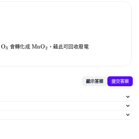
{Mn_2O_3}
\ce{MnO_2}
O
MnO
X
X
會轉化成
X
，藉此可回收廢電
2
3
2
顯示答案
提交答案