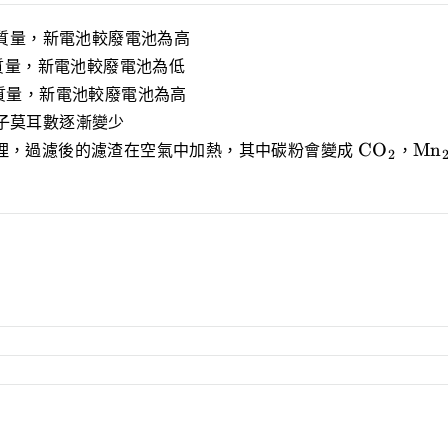
質量，新電池較廢電池為高
l}
質量，新電池較廢電池為低
2}
質量，新電池較廢電池為高
2}
子莫耳數逐漸變少
\ce
\ce
CO
Mn
理，過濾後的濾渣在空氣中加熱，其中碳粉會變成
X
，
2
{CO_2}