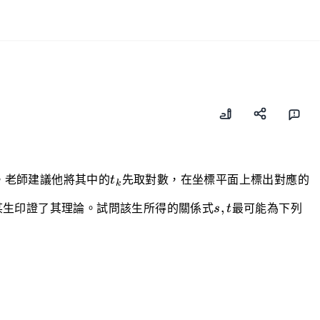
t_k
。老師建議他將其中的
t
先取對數，在坐標平面上標出對應的
k
s,t
,
某生印證了其理論。試問該生所得的關係式
s
t
最可能為下列