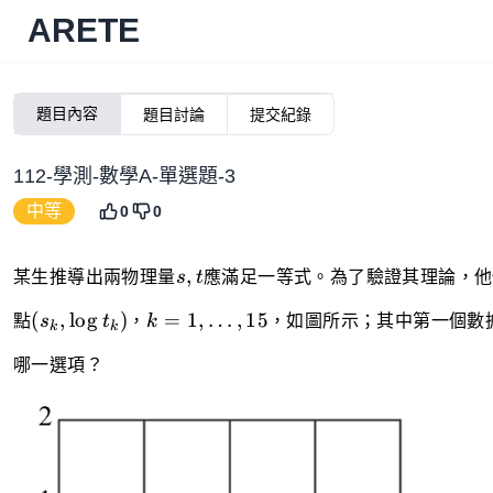
ARETE
題目內容
題目討論
提交紀錄
112-學測-數學A-單選題-3
中等
0
0
s,t
,
某生推導出兩物理量
s
t
應滿足一等式。為了驗證其理論，他
(s_k,\log
k=1,\dots,15
(
,
lo
g
)
=
1
,
…
,
15
點
s
t
，
k
，如圖所示；其中第一個數
k
k
t_k)
哪一選項？