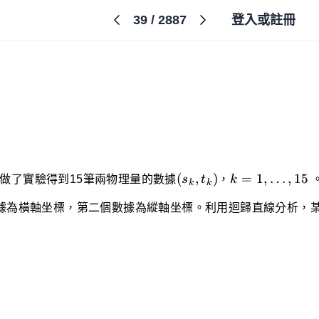
39
/
2887
登入或註冊
(s_k,t_k)
k=1,\dots,15
(
,
)
=
1
,
…
,
15
做了實驗得到15筆兩物理量的數據
s
t
，
k
k
k
據為橫軸坐標，第二個數據為縱軸坐標。利用迴歸直線分析，