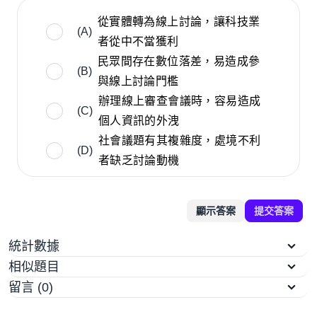
從實體轉為線上討論，讓科技業
(A)
者從中不當獲利
民眾間存在數位落差，易造成參
(B)
與線上討論門檻
辦理線上審查會議時，容易造成
(C)
個人資訊的外洩
社會議題有其複雜度，處境不利
(D)
者缺乏討論動機
顯示答案
提交答案
統計數據
相似題目
留言 (0)