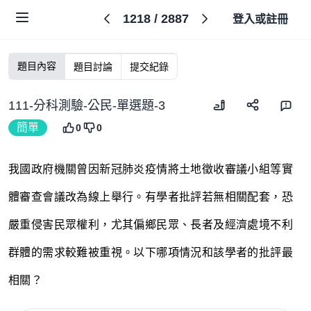
1218
/
2887
登入或註冊
題目內容
題目討論
提交紀錄
111-分科測驗-公民-單選題-3
簡單
0
0
我國政府機關曾因新冠肺炎疫情將土地徵收審議小組等實
體審查會議改為線上舉行。有學者批評若無相關配套，恐
嚴重侵害民眾權利，尤其偏鄉民眾、長者及經濟處境不利
群體的需求較難被重視。以下哪項情況和該學者的批評最
相關？