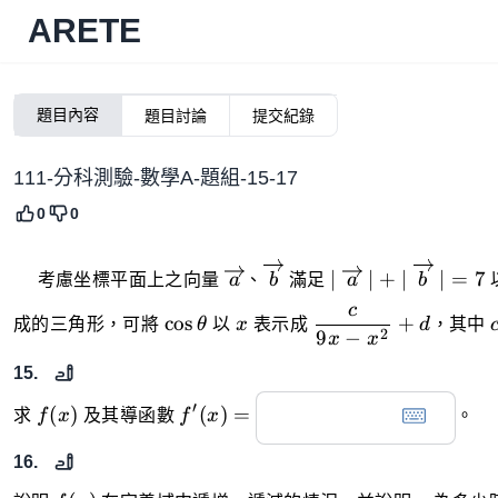
ARETE
題目內容
題目討論
提交紀錄
111-分科測驗-數學A-題組-15-17
0
0
~~~~
\overrightarrow{a}
\overrightarrow{b}
|~\overrightarro
∣
∣
+
∣
∣
=
7
考慮坐標平面上之向量
a
、
b
滿足
a
b
|~\overrightarr
c
\cos{\theta}
x
{\dfrac{c}
cos
+
成的三角形，可將
θ
以
x
表示成
d
，其中
2
9
−
{9x-
x
x
x^{2}}}+d
15.
f(x)
f^{\prime}
′
(
)
(
)
=
求
f
x
及其導函數
f
x
。
(x)=
16.
f(x)
x