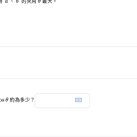
時
a
、
b
 的夾角
θ
最大。
a
b
cos
os
θ
約為多少？
theta