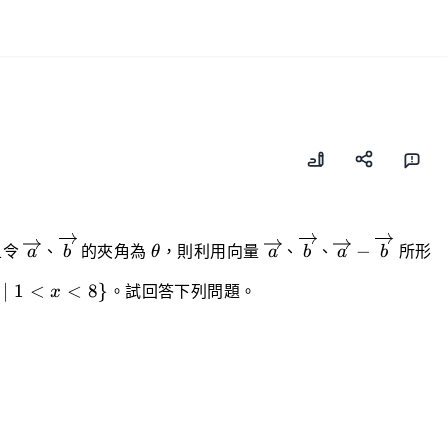
\overrightarrow{a}
\overrightarrow{b}
\theta
\overrightarrow{a}
\overrightarrow
\overrightar
−
且令
a
、
b
的夾角為
θ
，則利用向量
a
、
b
、
a
b
所形
-
\overrightar
∣
1
<
<
8
}
x
。試回答下列問題。
\mid1\lt
lt 8\}