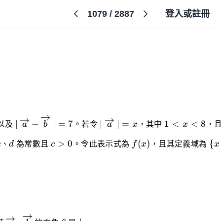
1079
/
2887
登入或註冊
w{a}~| +
|~\overrightarrow{a}-
|~\overrightarrow{a}~|=x
1<x<8
∣
−
∣
=
7
∣
∣
=
1
<
<
8
以及
a
b
。若令
a
x
，其中
x
，
ow{b}~|=7
\overrightarrow{b}~|=7
c
d
c>0
f(x)
\
>
0
(
)
{
c
、
d
為常數且
c
。令此表示式為
f
x
，且其定義域為
x
{x
x\
\overrightarrow
\overrightarrow
\theta