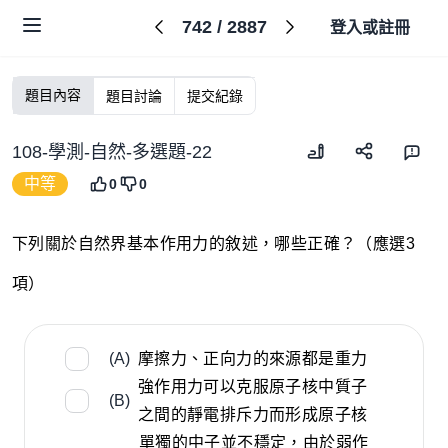
742
/
2887
登入或註冊
題目內容
題目討論
提交紀錄
108-學測-自然-多選題-22
中等
0
0
下列關於自然界基本作用力的敘述，哪些正確？（應選3
項）
(A)
摩擦力、正向力的來源都是重力
強作用力可以克服原子核中質子
(B)
之間的靜電排斥力而形成原子核
單獨的中子並不穩定，由於弱作