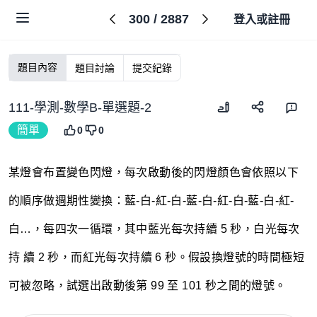
300
/
2887
登入或註冊
題目內容
題目討論
提交紀錄
111-學測-數學B-單選題-2
簡單
0
0
某燈會布置變色閃燈，每次啟動後的閃燈顏色會依照以下
的順序做週期性變換：藍-白-紅-白-藍-白-紅-白-藍-白-紅-
白…，每四次一循環，其中藍光每次持續 5 秒，白光每次
持 續 2 秒，而紅光每次持續 6 秒。假設換燈號的時間極短
可被忽略，試選出啟動後第 99 至 101 秒之間的燈號。