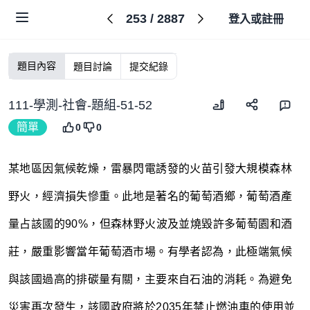
253
/
2887
登入或註冊
題目內容
題目討論
提交紀錄
111-學測-社會-題組-51-52
簡單
0
0
某地區因氣候乾燥，雷暴閃電誘發的火苗引發大規模森林
野火，經濟損失慘重。此地是著名的葡萄酒鄉，葡萄酒產
量占該國的90%，但森林野火波及並燒毀許多葡萄園和酒
莊，嚴重影響當年葡萄酒市場。有學者認為，此極端氣候
與該國過高的排碳量有關，主要來自石油的消耗。為避免
災害再次發生，該國政府將於2035年禁止燃油車的使用並