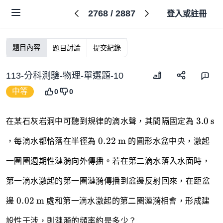
2768
/
2887
登入或註冊
題目內容
題目討論
提交紀錄
113-分科測驗-物理-單選題-10
中等
0
0
3.0 \,
3.0
s
在某石灰岩洞中可聽到規律的滴水聲，其間隔固定為
\text{
0.22 \,
0.22
m
，每滴水都恰落在半徑為
的圓形水盆中央，激起
\text{m}
一圈圈週期性漣漪向外傳播。若在第二滴水落入水面時，
第一滴水激起的第一圈漣漪傳播到盆邊反射回來，在距盆
0.02 \,
0.02
m
邊
處和第一滴水激起的第二圈漣漪相會，形成建
\text{m}
設性干涉，則漣漪的頻率約是多少？