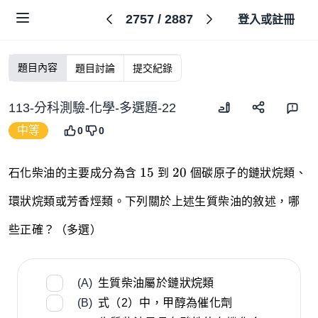
2757
/
2887
登入或註冊
題目內容
題目討論
提交紀錄
113-分科測驗-化學-多選題-22
中等
0
0
15
20
15
20
石化柴油的主要成分為含
到
個碳原子的鏈狀烷類、
環狀烷類或芳香烴類。下列關於上述生質柴油的敘述，哪
些正確？（多選）
(A)
生質柴油屬於鏈狀烷類
(B)
式（2）中，甲醇為催化劑