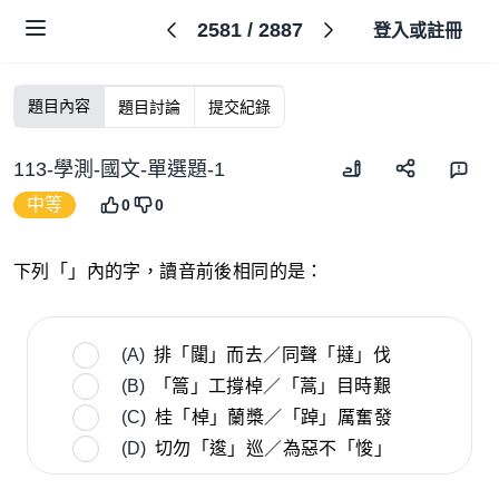
2581
/
2887
登入或註冊
題目內容
題目討論
提交紀錄
113-學測-國文-單選題-1
中等
0
0
下列「」內的字，讀音前後相同的是：
(A)
排「闥」而去／同聲「撻」伐
(B)
「篙」工撐棹／「蒿」目時艱
(C)
桂「棹」蘭槳／「踔」厲奮發
(D)
切勿「逡」巡／為惡不「悛」