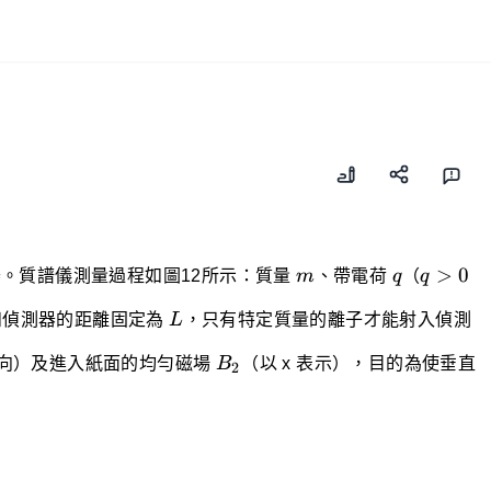
m
q
q>0
>
0
。質譜儀測量過程如圖12所示：質量
m
、帶電荷
q
（
q
L
和偵測器的距離固定為
L
，只有特定質量的離子才能射入偵測
B_2
向）及進入紙面的均勻磁場
B
（以 x 表示），目的為使垂直
2