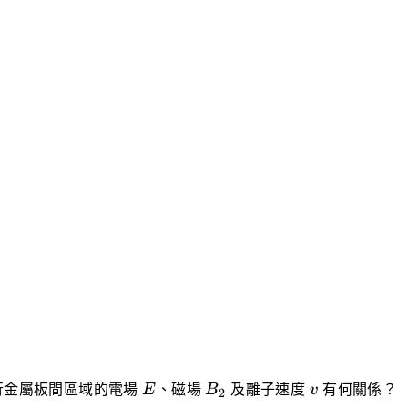
E
B_2
v
行金屬板間區域的電場
E
、磁場
B
及離子速度
v
有何關係？
2