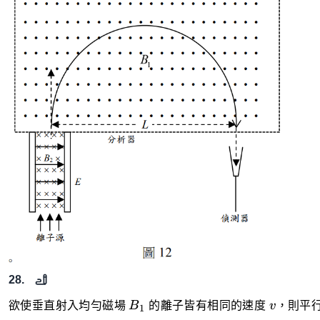
28.
B_1
v
欲使垂直射入均勻磁場
B
的離子皆有相同的速度
v
，則平
1