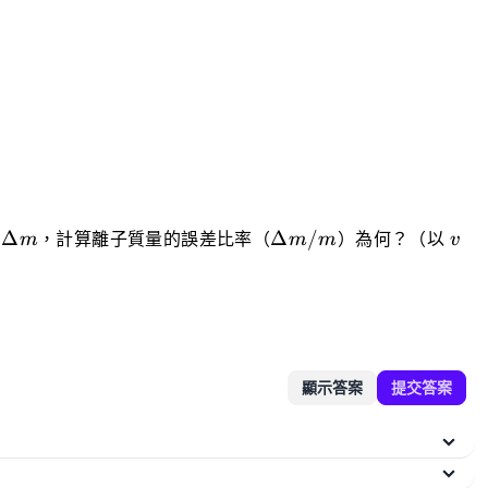
Delta
\Delta
v
Δ
Δ
/
m
，計算離子質量的誤差比率（
m
m
）為何？（以
v
m/m
顯示答案
提交答案