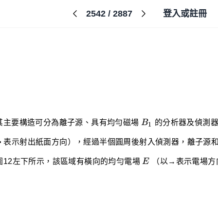
2542
/
2887
登入或註冊
B_1
其主要構造可分為離子源、具有均勻磁場
B
的分析器及偵測器
1
 • 表示射出紙面方向），經過半個圓周後射入偵測器，離子源
E
圖12左下所示，該區域有橫向的均勻電場
E
（以→表示電場方