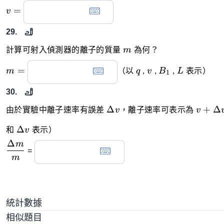
v=
=
v
29.
m
計算可射入偵測器的離子的質量
m
為何？
m=
q
v
B_1
L
=
m
（以
q
,
v
,
B
,
L
表示）
1
30.
\Delta
v+\De
Δ
+
Δ
由於實驗中離子速率有誤差
v
，離子速率可表示為
v
v
v
\Delta
Δ
和
v
表示）
v
Δ
m
\dfrac{\Delta
=
m}{m}
m
統計數據
相似題目