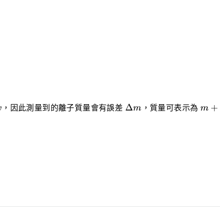
lta
\Delta
m+\
Δ
+
v
，因此測量到的離子質量會有誤差
m
，質量可表示為
m
m
m