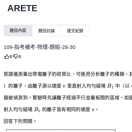
ARETE
題目內容
題目討論
提交紀錄
109-指考補考-物理-題組-28-30
0
0
質譜儀測量出帶電離子的荷質比，可進而分析離子的種類，
v
B_1
）的離子，由離子源以速度
v
垂直射入均勻磁場
B
中（以
1
器被偵測到。實驗時先讓離子經過平行金屬板間的區域，如
B_1
v
射入均勻磁場
B
的離子皆有相同的速度
v
。
1
回答下列問題。