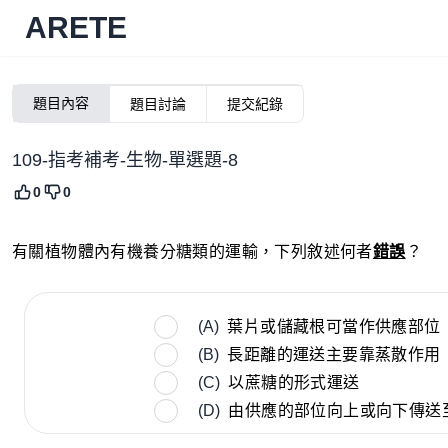
ARETE
題目內容
題目討論
提交紀錄
109-指考補考-生物-單選題-8
0
0
有關植物體內有機養分糖類的運輸，下列敘述何者
錯誤
？
(A)
葉片或儲藏根可當作供應部位
(B)
長距離的運送主要靠蒸散作用
(C)
以蔗糖的形式運送
(D)
由供應的部位向上或向下傳送