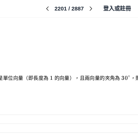
2201
/
2887
登入或註冊
ow{b}=
1
30^{\
∘
1
3
0
是單位向量（即長度為
的向量），且兩向量的夾角為
，
t)