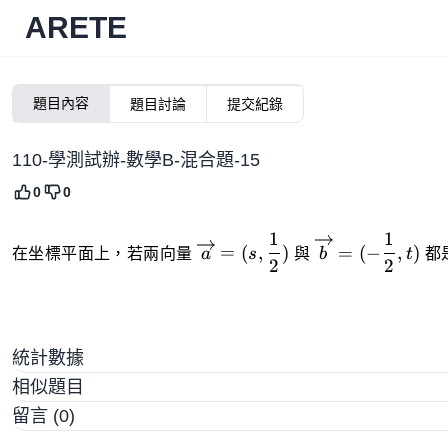
ARETE
題目內容
題目討論
提交紀錄
110-學測試辦-數學B-混合題-15
0
0
1
1
\overrightarrow{a}=
\overrightarr
=
(
,
)
=
(
−
,
)
在坐標平面上，若兩向量
a
s
與
b
t
都
2
2
(s,\dfrac{1}{2})
(-\dfrac{1}{2},
統計數據
相似題目
留言 (0)