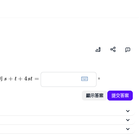
circ}
s+t+4st=
+
+
4
=
則
s
t
s
t
。
顯示答案
提交答案