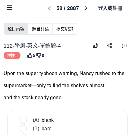
58
/
2887
登入或註冊
題目內容
題目討論
提交紀錄
112-學測-英文-單選題-4
困難
5
0
Upon the super typhoon warning, Nancy rushed to the
supermarket—only to find the shelves almost ______
and the stock nearly gone.
(A)
blank
(B)
bare