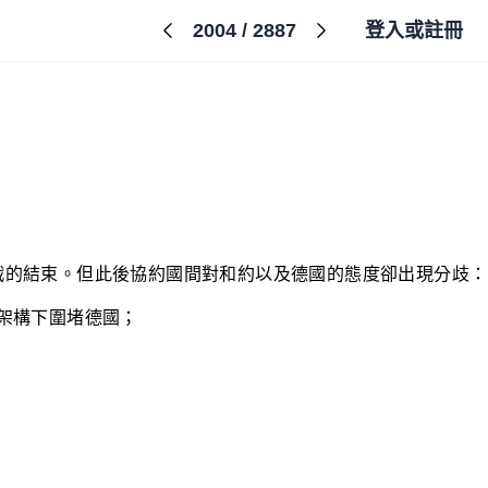
2004
/
2887
登入或註冊
大戰的結束。但此後協約國間對和約以及德國的態度卻出現分歧：
架構下圍堵德國；
；