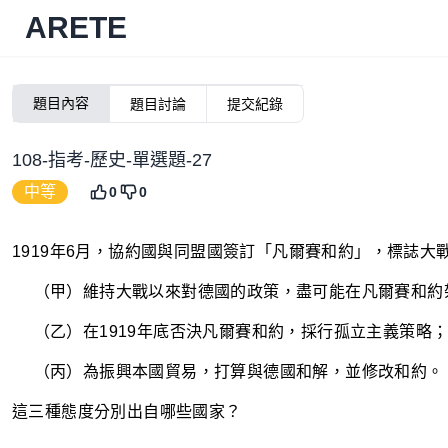
ARETE
題目內容
題目討論
提交紀錄
108-指考-歷史-單選題-27
中等
0
0
1919年6月，協約國與同盟國簽訂「凡爾賽和約」，標誌
~~~~
（甲）維持大戰以來對德國的政策，盡可能在凡爾賽和約
~~~~
（乙）在1919年底否決凡爾賽和約，採行孤立主義策略
~~~~
（丙）為振興本國貿易，打算與德國和解，並修改和約。
這三種態度分別出自哪些國家？