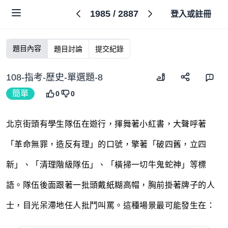
1985
/
2887
登入或註冊
題目內容
題目討論
提交紀錄
108-指考-歷史-單選題-8
簡單
0
0
北京街頭有學生隊伍在遊行，揮舞著小紅書，大聲呼著
「革命無罪，造反有理」的口號，擎著「破四舊，立四
新」、「清理階級隊伍」、「橫掃一切牛鬼蛇神」等標
語。隊伍後面跟著一批頭戴紙糊高帽，胸前掛著牌子的人
士，目光呆滯地任人批鬥叫罵。這種場景最可能發生在：