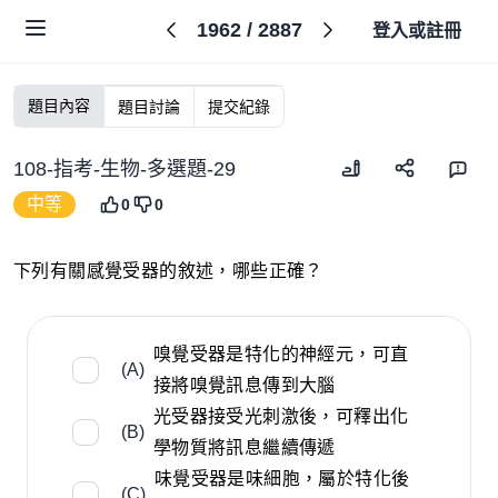
1962
/
2887
登入或註冊
題目內容
題目討論
提交紀錄
108-指考-生物-多選題-29
中等
0
0
下列有關感覺受器的敘述，哪些正確？
嗅覺受器是特化的神經元，可直
(A)
接將嗅覺訊息傳到大腦
光受器接受光刺激後，可釋出化
(B)
學物質將訊息繼續傳遞
味覺受器是味細胞，屬於特化後
(C)