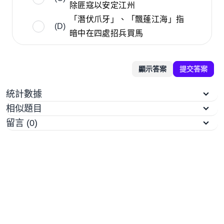
除匪寇以安定江州
「潛伏爪牙」、「飄蓬江海」指
(D)
暗中在四處招兵買馬
顯示答案
提交答案
統計數據
相似題目
留言 (0)