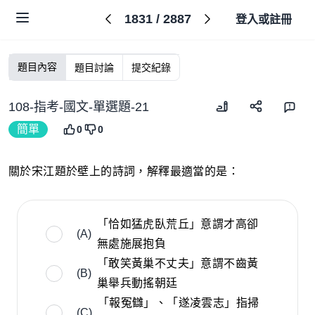
1831
/
2887
登入或註冊
題目內容
題目討論
提交紀錄
108-指考-國文-單選題-21
簡單
0
0
關於宋江題於壁上的詩詞，解釋最適當的是：
「恰如猛虎臥荒丘」意謂才高卻
(A)
無處施展抱負
「敢笑黃巢不丈夫」意謂不齒黃
(B)
巢舉兵動搖朝廷
「報冤讎」、「遂凌雲志」指掃
(C)