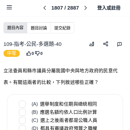
1807
/
2887
登入或註冊
題目內容
題目討論
提交紀錄
109-指考-公民-多選題-40
中等
0
0
立法委員和縣市議員分屬我國中央與地方政府的民意代
表。有關這兩者的比較，下列敘述哪些正確？
(A)
選舉制度和任期與總統相同
(B)
應選名額均依人口比例計算
(C)
選上之後兩者都是公職人員
(D)
都具有審議政府預算之職權