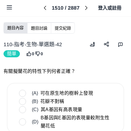
1510
/
2887
登入或註冊
題目內容
題目討論
提交紀錄
110-指考-生物-單選題-42
簡單
0
0
有關擬蘭花的特性下列何者正確？
(A)
可在原生地的樹幹上發現
(B)
花瓣不對稱
(C)
其A基因有高表現量
B基因與E基因的表現量較附生性
(D)
蘭花低