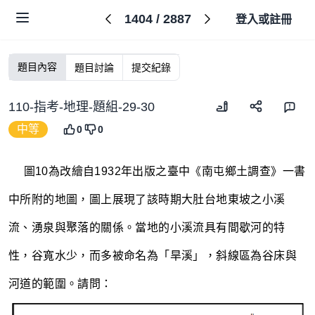
1404
/
2887
登入或註冊
題目內容
題目討論
提交紀錄
110-指考-地理-題組-29-30
中等
0
0
~~~~
圖10為改繪自1932年出版之臺中《南屯鄉土調查》一書
中所附的地圖，圖上展現了該時期大肚台地東坡之小溪
流、湧泉與聚落的關係。當地的小溪流具有間歇河的特
性，谷寬水少，而多被命名為「旱溪」，斜線區為谷床與
河道的範圍。請問：