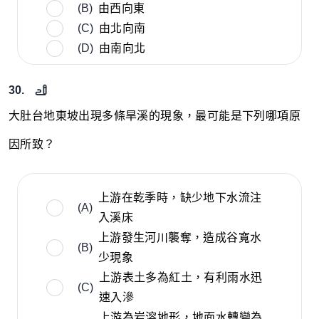
(B)
由西向東
(C)
由北向南
(D)
由南向北
30.
大肚台地東坡出現多條旱溪的現象，最可能是下列哪項原
因所致？
上游在乾季時，缺少地下水流注
(A)
入溪床
上游發生河川襲奪，造成谷寬水
(B)
少現象
上游表土多為紅土，有利雨水迅
(C)
速入滲
上游為岩溶地形，地面水轉變為