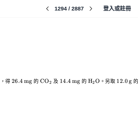
1294
/
2887
登入或註冊
\ce{26.4mg}
\ce{CO2}
\ce{14.4
\ce{H2O}
\ce{12.
26.4
mg
CO
14.4
mg
H
O
12.0
g
後，得
的
X
及
的
X
。另取
的
2
2
mg}
g}