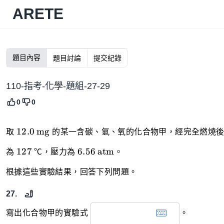
ARETE
題目內容
題目討論
提交紀錄
110-指考-化學-題組-27-29
0
0
\ce{12.0
12.0
mg
取
的某一含碳、氫、氧的化合物甲，經完全燃燒
mg}
127
\ce{6.56
127
6.56
atm
為
℃，壓力為
。
atm}
根據這些實驗結果，回答下列問題。
27.
寫出化合物甲的實驗式
。