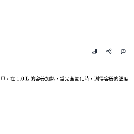
0
\ce{1.0
1.0
L
甲，在
的容器加熱，當完全氣化時，測得容器的溫度
L}