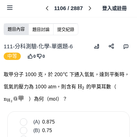
1106
/
2887
登入或註冊
題目內容
題目討論
提交紀錄
111-分科測驗-化學-單選題-6
中等
0
0
取甲分子 1000 克，於 200℃ 下通入氫氣，達到平衡時，
\ce{H2}
\ce{n_
H
氫氣的壓力為 1000 atm，則含有
X
的甲莫耳數（
2
甲~~~
n
@
甲
X
）為何（mol）？
H
2
(A)
0.875
(B)
0.75