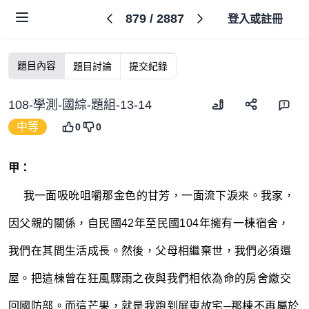
879
/
2887
登入或註冊
題目內容
題目討論
提交紀錄
108-學測-國綜-題組-13-14
中等
0
0
甲：
~~~~
我一面吸吮咀嚼那金色的甘芳，一面流下淚來。我家，
因父親的關係，自民國42年至民國104年擁有一棟宿舍，
我們在其間生活成長。然後，父母相繼棄世，我們必須還
屋。把這棟曾在狂風驟雨之夜與我們相依為命的房舍繳交
回國防部。而這芒果，就是我跑到屏東故宅─那棟不再屬於