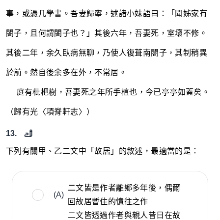
事，或憑几學書。吾妻歸寧，述諸小妹語曰：「聞姊家有
閤子，且何謂閤子也？」其後六年，吾妻死，室壞不修。
其後二年，余久臥病無聊，乃使人復葺南閤子，其制稍異
於前。然自後余多在外，不常居。
~~~~
庭有枇杷樹，吾妻死之年所手植也，今已亭亭如蓋矣。
（歸有光〈項脊軒志〉）
13.
下列有關甲、乙二文中「故居」的敘述，最適當的是：
二文皆是作者離鄉多年後，偶爾
(A)
回故居暫住的憶往之作
二文皆透過作者與親人昔日在故