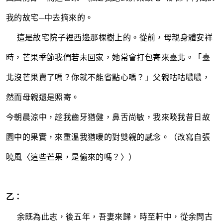
我的故宅─中去摘來的。
~~~~
這是故宅院子裡西邊那棵樹上的。從前，母親身體安祥
時，芒果季節我們若未回家，她常會打包寄來臺北。「臺
北沒芒果賣了嗎？你就不能省點心嗎？」父親咕咕噥噥，
然而母親還是照寄。
今朝晨涼中，趁我齒牙猶健，鼻舌尚敏，我來啖我昔日故
園中的果實，來重溫我猶暖的對雙親的感念。（改寫自張
曉風〈這些芒果，是偷來的嗎？〉）
乙：
~~~~
余既為此志，後五年，吾妻來歸，時至軒中，從余問古