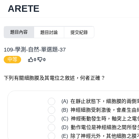
ARETE
題目內容
題目討論
提交紀錄
109-學測-自然-單選題-37
中等
0
0
下列有關細胞膜及其電位之敘述，何者正確？
(A)
在靜止狀態下，細胞膜的兩側
(B)
神經細胞受刺激後，會產生由
(C)
神經衝動發生時，軸突上之電
(D)
動作電位是神經細胞之間所發
(E)
除了神經元外，其他細胞之膜