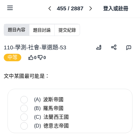
455
/
2887
登入或註冊
題目內容
題目討論
提交紀錄
110-學測-社會-單選題-53
中等
0
0
文中某國最可能是：
(A)
波斯帝國
(B)
羅馬帝國
(C)
法蘭西王國
(D)
德意志帝國