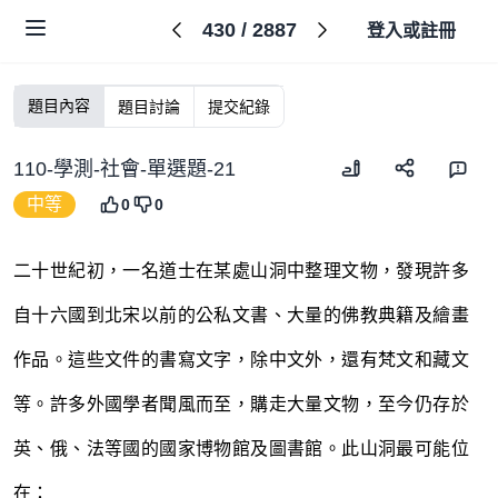
430
/
2887
登入或註冊
題目內容
題目討論
提交紀錄
110-學測-社會-單選題-21
中等
0
0
二十世紀初，一名道士在某處山洞中整理文物，發現許多
自十六國到北宋以前的公私文書、大量的佛教典籍及繪畫
作品。這些文件的書寫文字，除中文外，還有梵文和藏文
等。許多外國學者聞風而至，購走大量文物，至今仍存於
英、俄、法等國的國家博物館及圖書館。此山洞最可能位
在：