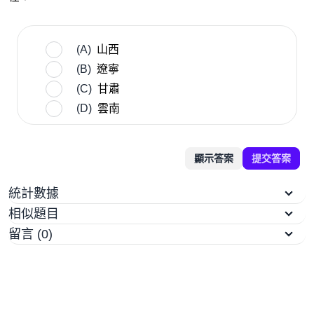
(A)
山西
(B)
遼寧
(C)
甘肅
(D)
雲南
顯示答案
提交答案
統計數據
相似題目
留言 (0)